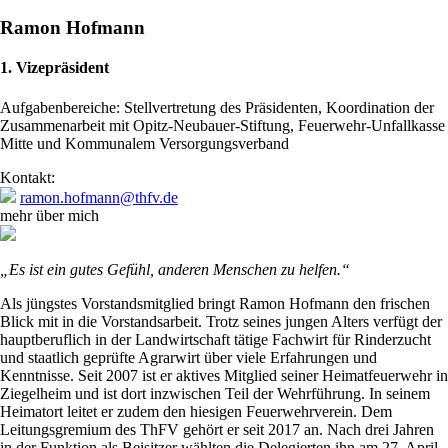
Ramon Hofmann
1. Vizepräsident
Aufgabenbereiche: Stellvertretung des Präsidenten, Koordination der
Zusammenarbeit mit Opitz-Neubauer-Stiftung, Feuerwehr-Unfallkasse
Mitte und Kommunalem Versorgungsverband
Kontakt:
ramon.hofmann@thfv.de
mehr über mich
„Es ist ein gutes Gefühl, anderen Menschen zu helfen.“
Als jüngstes Vorstandsmitglied bringt Ramon Hofmann den frischen
Blick mit in die Vorstandsarbeit. Trotz seines jungen Alters verfügt der
hauptberuflich in der Landwirtschaft tätige Fachwirt für Rinderzucht
und staatlich geprüfte Agrarwirt über viele Erfahrungen und
Kenntnisse. Seit 2007 ist er aktives Mitglied seiner Heimatfeuerwehr in
Ziegelheim und ist dort inzwischen Teil der Wehrführung. In seinem
Heimatort leitet er zudem den hiesigen Feuerwehrverein. Dem
Leitungsgremium des ThFV gehört er seit 2017 an. Nach drei Jahren
in der Funktion als Beisitzer wählten die Delegierten ihn am 27. April